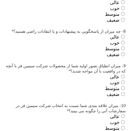
عالی
خوب
متوسط
ضعیف
8- چه میزان از پاسخگویی به پیشنهادات و یا انتقادات راضی هستید؟
*
عالی
خوب
متوسط
ضعیف
9- میزان انطباق تصور اولیه شما از محصولات شرکت سیمین فر با آنچه
که در واقعیت با آن مواجه شدید؟
*
عالی
خوب
متوسط
ضعیف
10- میزان علاقه مندی شما نسبت به انتخاب شرکت سیمین فر در
سفارشات آتی را چگونه می بینید؟
*
عالی
خوب
متوسط